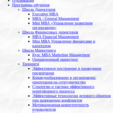
Публикации
Программы обучения
Школа Директоров
Executive MBA
МВА - General Management
Mini МВА «Управление развитием
организации»
Школа Финансовых директоров
MBA Financial Management
Mini MBA Управление финансами и
капиталом
Школа Маркетинга
Курс MBA Marketing Management
Операционный маркетинг
Тренинги
Эффективное построение и проведение
презентации
Командообразование в организации:
ориентация на сотрудничество
Стратегии и тактики эффективного
переговорного процесса
Эффективные технологии делового общения
при разрешении конфликтов
Мотивационная компетентность
руководителя