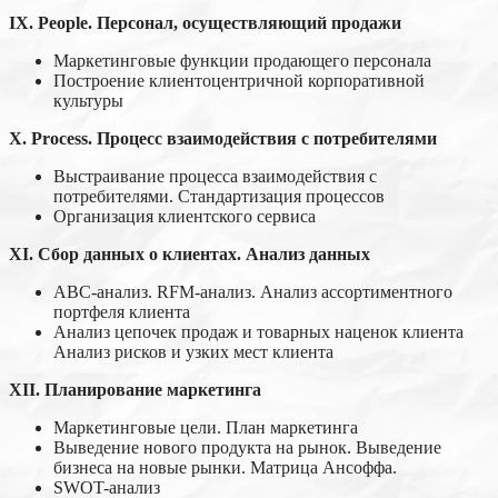
I
X
.
People. Персонал, осуществляющий продажи
Маркетинговые функции продающего персонала
Построение клиентоцентричной корпоративной
культуры
X
.
Process. Процесс взаимодействия с потребителями
Выстраивание процесса взаимодействия с
потребителями. Стандартизация процессов
Организация клиентского сервиса
XI
.
Сбор данных о клиентах. Анализ данных
АВС-анализ. RFM-анализ. Анализ ассортиментного
портфеля клиента
Анализ цепочек продаж и товарных наценок клиента
Анализ рисков и узких мест клиента
XII. Планирование маркетинга
Маркетинговые цели. План маркетинга
Выведение нового продукта на рынок. Выведение
бизнеса на новые рынки. Матрица Ансоффа.
SWOT-анализ