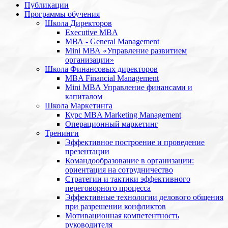
Публикации
Программы обучения
Школа Директоров
Executive MBA
МВА - General Management
Mini МВА «Управление развитием
организации»
Школа Финансовых директоров
MBA Financial Management
Mini MBA Управление финансами и
капиталом
Школа Маркетинга
Курс MBA Marketing Management
Операционный маркетинг
Тренинги
Эффективное построение и проведение
презентации
Командообразование в организации:
ориентация на сотрудничество
Стратегии и тактики эффективного
переговорного процесса
Эффективные технологии делового общения
при разрешении конфликтов
Мотивационная компетентность
руководителя