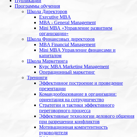
Публикации
Программы обучения
Школа Директоров
Executive MBA
МВА - General Management
Mini МВА «Управление развитием
организации»
Школа Финансовых директоров
MBA Financial Management
Mini MBA Управление финансами и
капиталом
Школа Маркетинга
Курс MBA Marketing Management
Операционный маркетинг
Тренинги
Эффективное построение и проведение
презентации
Командообразование в организации:
ориентация на сотрудничество
Стратегии и тактики эффективного
переговорного процесса
Эффективные технологии делового общения
при разрешении конфликтов
Мотивационная компетентность
руководителя