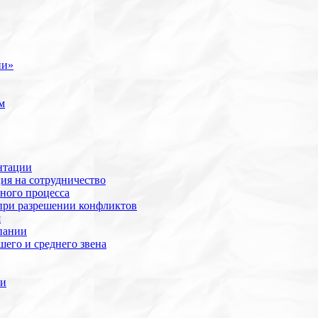
ии»
м
нтации
ия на сотрудничество
ного процесса
при разрешении конфликтов
я
пании
его и среднего звена
ии