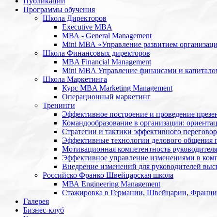
Публикации
Программы обучения
Школа Директоров
Executive MBA
МВА - General Management
Mini МВА «Управление развитием организац
Школа Финансовых директоров
MBA Financial Management
Mini MBA Управление финансами и капитало
Школа Маркетинга
Курс MBA Marketing Management
Операционный маркетинг
Тренинги
Эффективное построение и проведение презе
Командообразование в организации: ориентац
Стратегии и тактики эффективного переговор
Эффективные технологии делового общения 
Мотивационная компетентность руководител
Эффективное управление изменениями в ком
Внедрение изменений для руководителей высш
Российско Франко Швейцарская школа
МВА Engineering Management
Стажировка в Германии, Швейцарии, Франц
Галерея
Бизнес-клуб