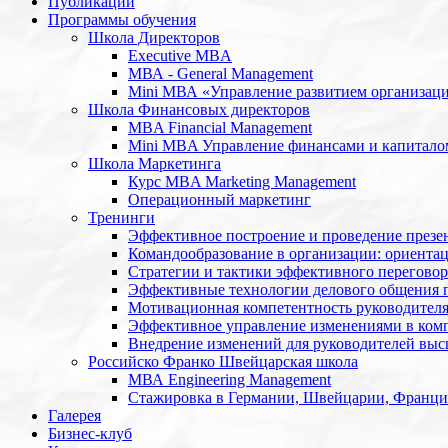
Публикации
Программы обучения
Школа Директоров
Executive MBA
МВА - General Management
Mini МВА «Управление развитием организац
Школа Финансовых директоров
MBA Financial Management
Mini MBA Управление финансами и капитало
Школа Маркетинга
Курс MBA Marketing Management
Операционный маркетинг
Тренинги
Эффективное построение и проведение презе
Командообразование в организации: ориентац
Стратегии и тактики эффективного переговор
Эффективные технологии делового общения 
Мотивационная компетентность руководител
Эффективное управление изменениями в ком
Внедрение изменений для руководителей высш
Российско Франко Швейцарская школа
МВА Engineering Management
Стажировка в Германии, Швейцарии, Франц
Галерея
Бизнес-клуб