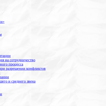
ии»
м
нтации
ия на сотрудничество
ного процесса
при разрешении конфликтов
я
пании
его и среднего звена
ии