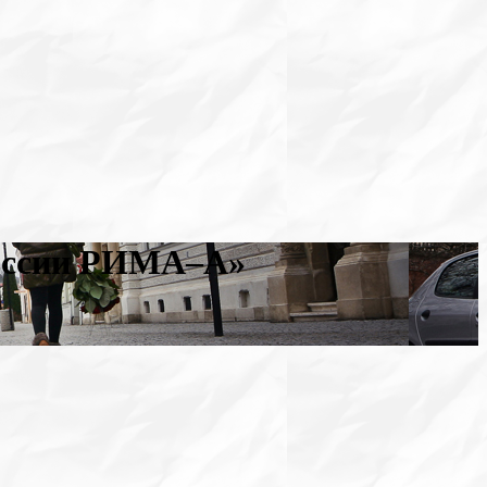
России РИМА–А»