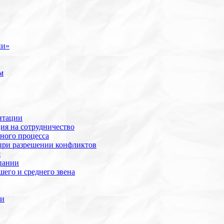
ии»
м
нтации
ия на сотрудничество
ного процесса
при разрешении конфликтов
я
пании
его и среднего звена
ии