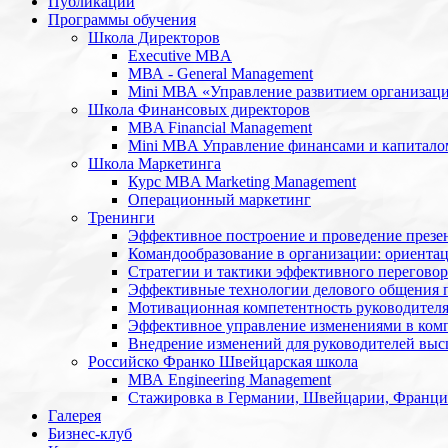
Публикации
Программы обучения
Школа Директоров
Executive MBA
МВА - General Management
Mini МВА «Управление развитием организац
Школа Финансовых директоров
MBA Financial Management
Mini MBA Управление финансами и капитало
Школа Маркетинга
Курс MBA Marketing Management
Операционный маркетинг
Тренинги
Эффективное построение и проведение презе
Командообразование в организации: ориентац
Стратегии и тактики эффективного переговор
Эффективные технологии делового общения 
Мотивационная компетентность руководител
Эффективное управление изменениями в ком
Внедрение изменений для руководителей высш
Российско Франко Швейцарская школа
МВА Engineering Management
Стажировка в Германии, Швейцарии, Франц
Галерея
Бизнес-клуб