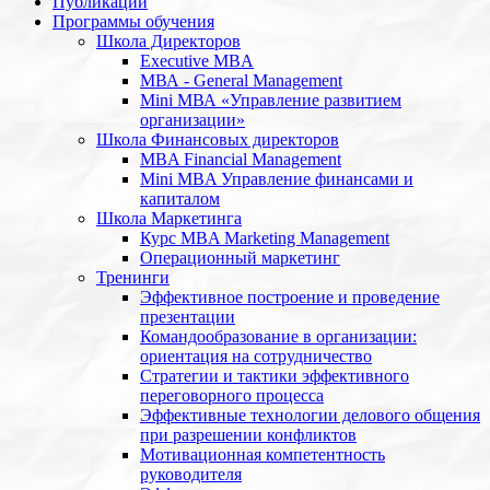
Публикации
Программы обучения
Школа Директоров
Executive MBA
МВА - General Management
Mini МВА «Управление развитием
организации»
Школа Финансовых директоров
MBA Financial Management
Mini MBA Управление финансами и
капиталом
Школа Маркетинга
Курс MBA Marketing Management
Операционный маркетинг
Тренинги
Эффективное построение и проведение
презентации
Командообразование в организации:
ориентация на сотрудничество
Стратегии и тактики эффективного
переговорного процесса
Эффективные технологии делового общения
при разрешении конфликтов
Мотивационная компетентность
руководителя