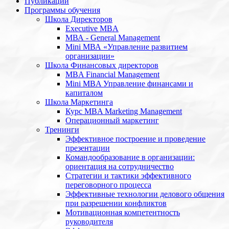
Публикации
Программы обучения
Школа Директоров
Executive MBA
МВА - General Management
Mini МВА «Управление развитием
организации»
Школа Финансовых директоров
MBA Financial Management
Mini MBA Управление финансами и
капиталом
Школа Маркетинга
Курс MBA Marketing Management
Операционный маркетинг
Тренинги
Эффективное построение и проведение
презентации
Командообразование в организации:
ориентация на сотрудничество
Стратегии и тактики эффективного
переговорного процесса
Эффективные технологии делового общения
при разрешении конфликтов
Мотивационная компетентность
руководителя