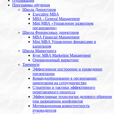
Публикации
Программы обучения
Школа Директоров
Executive MBA
МВА - General Management
Mini МВА «Управление развитием
организации»
Школа Финансовых директоров
MBA Financial Management
Mini MBA Управление финансами и
капиталом
Школа Маркетинга
Курс MBA Marketing Management
Операционный маркетинг
Тренинги
Эффективное построение и проведение
презентации
Командообразование в организации:
ориентация на сотрудничество
Стратегии и тактики эффективного
переговорного процесса
Эффективные технологии делового общения
при разрешении конфликтов
Мотивационная компетентность
руководителя