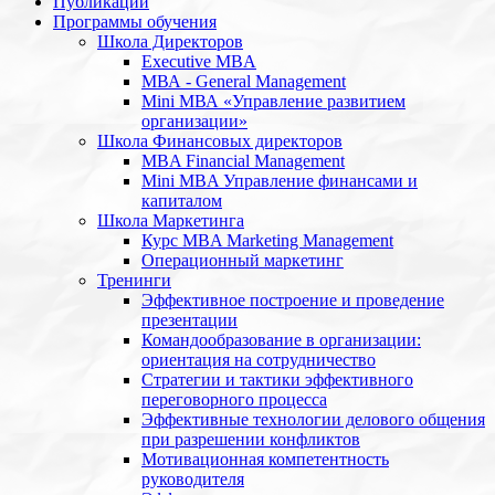
Публикации
Программы обучения
Школа Директоров
Executive MBA
МВА - General Management
Mini МВА «Управление развитием
организации»
Школа Финансовых директоров
MBA Financial Management
Mini MBA Управление финансами и
капиталом
Школа Маркетинга
Курс MBA Marketing Management
Операционный маркетинг
Тренинги
Эффективное построение и проведение
презентации
Командообразование в организации:
ориентация на сотрудничество
Стратегии и тактики эффективного
переговорного процесса
Эффективные технологии делового общения
при разрешении конфликтов
Мотивационная компетентность
руководителя