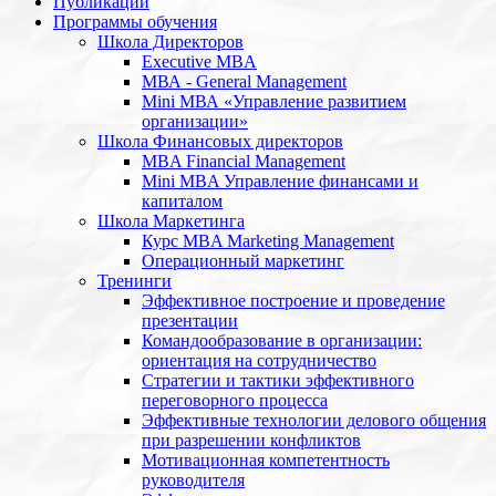
Публикации
Программы обучения
Школа Директоров
Executive MBA
МВА - General Management
Mini МВА «Управление развитием
организации»
Школа Финансовых директоров
MBA Financial Management
Mini MBA Управление финансами и
капиталом
Школа Маркетинга
Курс MBA Marketing Management
Операционный маркетинг
Тренинги
Эффективное построение и проведение
презентации
Командообразование в организации:
ориентация на сотрудничество
Стратегии и тактики эффективного
переговорного процесса
Эффективные технологии делового общения
при разрешении конфликтов
Мотивационная компетентность
руководителя