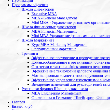
Публикации
Программы обучения
Школа Директоров
Executive MBA
МВА - General Management
Mini МВА «Управление развитием организац
Школа Финансовых директоров
MBA Financial Management
Mini MBA Управление финансами и капитало
Школа Маркетинга
Курс MBA Marketing Management
Операционный маркетинг
Тренинги
Эффективное построение и проведение презе
Командообразование в организации: ориентац
Стратегии и тактики эффективного переговор
Эффективные технологии делового общения 
Мотивационная компетентность руководител
Эффективное управление изменениями в ком
Внедрение изменений для руководителей высш
Российско Франко Швейцарская школа
МВА Engineering Management
Стажировка в Германии, Швейцарии, Франц
Галерея
Бизнес-клуб