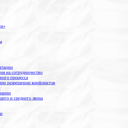
ии»
м
нтации
ия на сотрудничество
ного процесса
при разрешении конфликтов
я
пании
его и среднего звена
ии