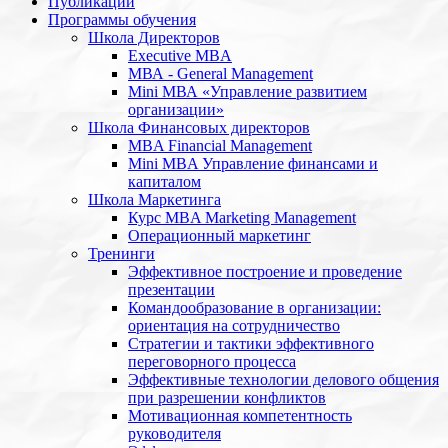
Публикации
Программы обучения
Школа Директоров
Executive MBA
МВА - General Management
Mini МВА «Управление развитием
организации»
Школа Финансовых директоров
MBA Financial Management
Mini MBA Управление финансами и
капиталом
Школа Маркетинга
Курс MBA Marketing Management
Операционный маркетинг
Тренинги
Эффективное построение и проведение
презентации
Командообразование в организации:
ориентация на сотрудничество
Стратегии и тактики эффективного
переговорного процесса
Эффективные технологии делового общения
при разрешении конфликтов
Мотивационная компетентность
руководителя