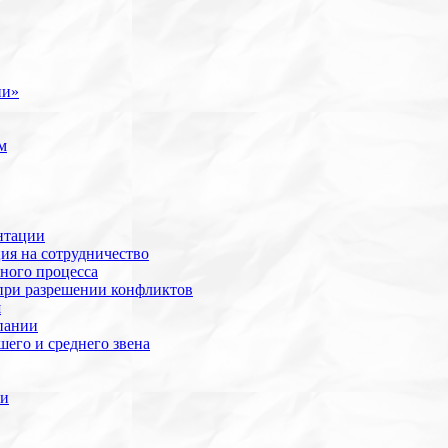
ии»
м
нтации
ия на сотрудничество
ного процесса
при разрешении конфликтов
я
пании
его и среднего звена
ии