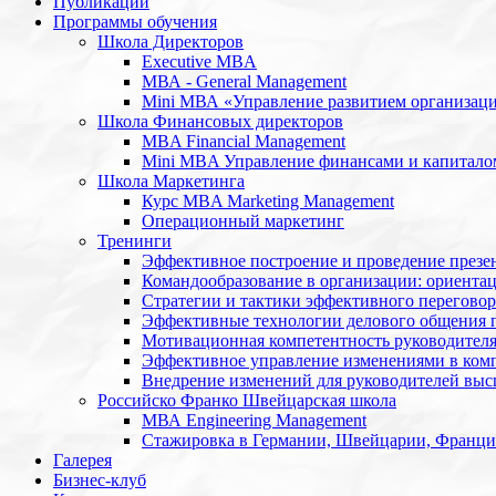
Публикации
Программы обучения
Школа Директоров
Executive MBA
МВА - General Management
Mini МВА «Управление развитием организац
Школа Финансовых директоров
MBA Financial Management
Mini MBA Управление финансами и капитало
Школа Маркетинга
Курс MBA Marketing Management
Операционный маркетинг
Тренинги
Эффективное построение и проведение презе
Командообразование в организации: ориентац
Стратегии и тактики эффективного переговор
Эффективные технологии делового общения 
Мотивационная компетентность руководител
Эффективное управление изменениями в ком
Внедрение изменений для руководителей высш
Российско Франко Швейцарская школа
МВА Engineering Management
Стажировка в Германии, Швейцарии, Франц
Галерея
Бизнес-клуб