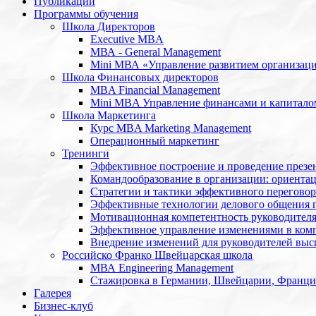
Публикации
Программы обучения
Школа Директоров
Executive MBA
МВА - General Management
Mini МВА «Управление развитием организац
Школа Финансовых директоров
MBA Financial Management
Mini MBA Управление финансами и капитало
Школа Маркетинга
Курс MBA Marketing Management
Операционный маркетинг
Тренинги
Эффективное построение и проведение презе
Командообразование в организации: ориентац
Стратегии и тактики эффективного переговор
Эффективные технологии делового общения 
Мотивационная компетентность руководител
Эффективное управление изменениями в ком
Внедрение изменений для руководителей высш
Российско Франко Швейцарская школа
МВА Engineering Management
Стажировка в Германии, Швейцарии, Франц
Галерея
Бизнес-клуб