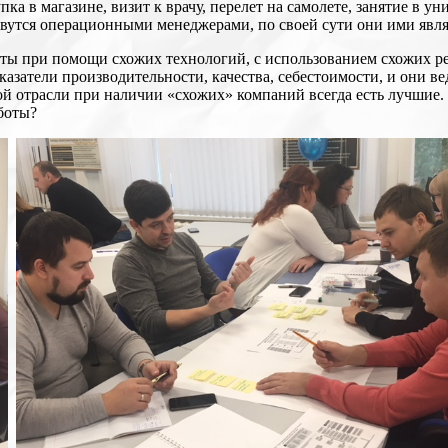
а в магазине, визит к врачу, перелет на самолете, занятие в ун
 зовутся операционными менеджерами, по своей сути они ими явл
ы при помощи схожих технологий, с использованием схожих рес
затели производительности, качества, себестоимости, и они ве
ой отрасли при наличии «схожих» компаний всегда есть лучшие. 
боты?