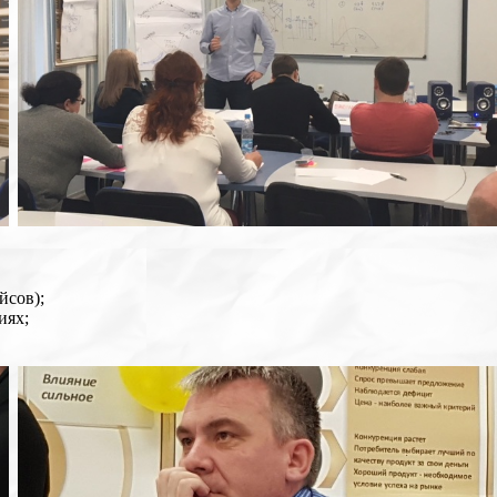
йсов);
иях;