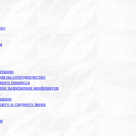
ии»
м
нтации
ия на сотрудничество
ного процесса
при разрешении конфликтов
я
пании
его и среднего звена
ии