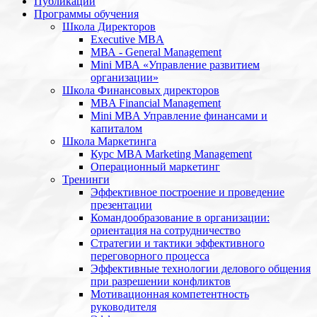
Публикации
Программы обучения
Школа Директоров
Executive MBA
МВА - General Management
Mini МВА «Управление развитием
организации»
Школа Финансовых директоров
MBA Financial Management
Mini MBA Управление финансами и
капиталом
Школа Маркетинга
Курс MBA Marketing Management
Операционный маркетинг
Тренинги
Эффективное построение и проведение
презентации
Командообразование в организации:
ориентация на сотрудничество
Стратегии и тактики эффективного
переговорного процесса
Эффективные технологии делового общения
при разрешении конфликтов
Мотивационная компетентность
руководителя