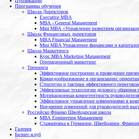
Публикации
Программы обучения
Школа Директоров
Executive MBA
МВА - General Management
Mini МВА «Управление развитием организац
Школа Финансовых директоров
MBA Financial Management
Mini MBA Управление финансами и капитало
Школа Маркетинга
Курс MBA Marketing Management
Операционный маркетинг
Тренинги
Эффективное построение и проведение презе
Командообразование в организации: ориентац
Стратегии и тактики эффективного переговор
Эффективные технологии делового общения 
Мотивационная компетентность руководител
Эффективное управление изменениями в ком
Внедрение изменений для руководителей высш
Российско Франко Швейцарская школа
МВА Engineering Management
Стажировка в Германии, Швейцарии, Франц
Галерея
Бизнес-клуб