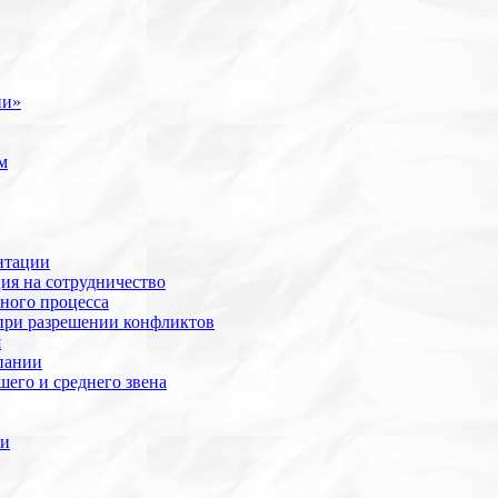
ии»
м
нтации
ия на сотрудничество
ного процесса
при разрешении конфликтов
я
пании
его и среднего звена
ии