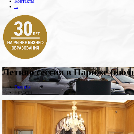
Контакты
...
Летняя сессия в Париже (июль
Главная
Новости