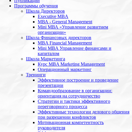
Публикации
Программы обучения
Школа Директоров
Executive MBA
МВА - General Management
Mini МВА «Управление развитием
организации»
Школа Финансовых директоров
MBA Financial Management
Mini MBA Управление финансами и
капиталом
Школа Маркетинга
Курс MBA Marketing Management
Операционный маркетинг
Тренинги
Эффективное построение и проведение
презентации
Командообразование в организации:
ориентация на сотрудничество
Стратегии и тактики эффективного
переговорного процесса
Эффективные технологии делового общения
при разрешении конфликтов
Мотивационная компетентность
руководителя